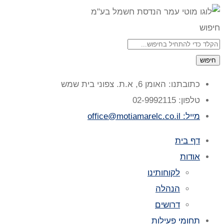
חיפוש
חיפוש
כתובתנו: האומן 6, א.ת. צפוני בית שמש
טלפון: 02-9992115
מייל: office@motiamarelc.co.il
דף בית
אודות
לקוחותינו
הנהלה
דרושים
תחומי פעילות