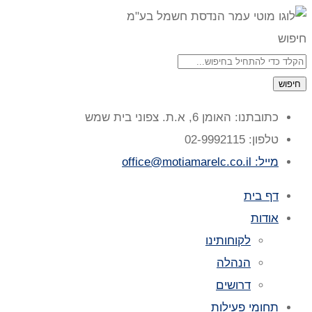
חיפוש
חיפוש
כתובתנו: האומן 6, א.ת. צפוני בית שמש
טלפון: 02-9992115
מייל: office@motiamarelc.co.il
דף בית
אודות
לקוחותינו
הנהלה
דרושים
תחומי פעילות