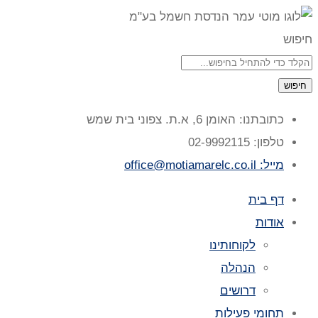
חיפוש
חיפוש
כתובתנו: האומן 6, א.ת. צפוני בית שמש
טלפון: 02-9992115
מייל: office@motiamarelc.co.il
דף בית
אודות
לקוחותינו
הנהלה
דרושים
תחומי פעילות