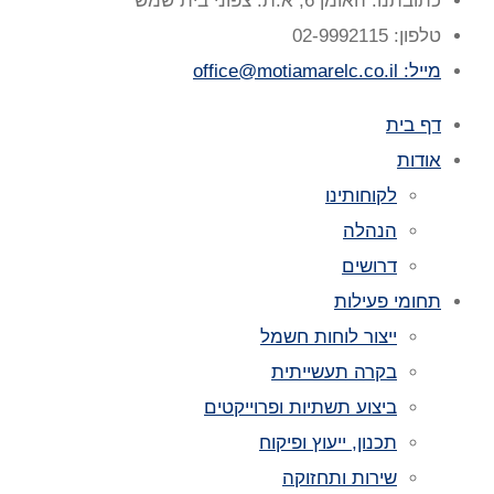
כתובתנו: האומן 6, א.ת. צפוני בית שמש
טלפון: 02-9992115
מייל: office@motiamarelc.co.il
דף בית
אודות
לקוחותינו
הנהלה
דרושים
תחומי פעילות
ייצור לוחות חשמל
בקרה תעשייתית
ביצוע תשתיות ופרוייקטים
תכנון, ייעוץ ופיקוח
שירות ותחזוקה