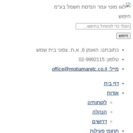
חיפוש
חיפוש
כתובתנו: האומן 6, א.ת. צפוני בית שמש
טלפון: 02-9992115
מייל: office@motiamarelc.co.il
דף בית
אודות
לקוחותינו
הנהלה
דרושים
תחומי פעילות