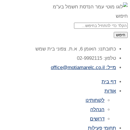
חיפוש
חיפוש
כתובתנו: האומן 6, א.ת. צפוני בית שמש
טלפון: 02-9992115
מייל: office@motiamarelc.co.il
דף בית
אודות
לקוחותינו
הנהלה
דרושים
תחומי פעילות