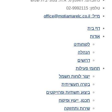
כתובתנו: האומן 6, א.ת. צפוני בית שמש
טלפון: 02-9992115
מייל: office@motiamarelc.co.il
דף בית
אודות
לקוחותינו
הנהלה
דרושים
תחומי פעילות
ייצור לוחות חשמל
בקרה תעשייתית
ביצוע תשתיות ופרוייקטים
תכנון, ייעוץ ופיקוח
שירות ותחזוקה